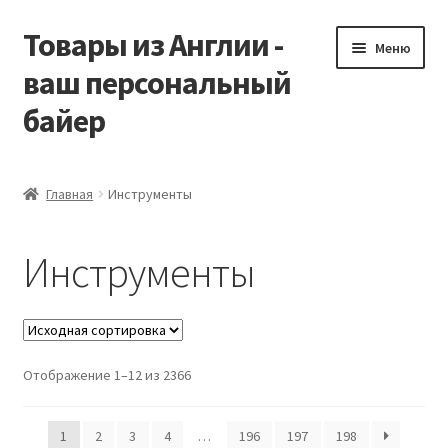
Товары из Англии -
Перейти
Перейти
Меню
к
к
ваш персональный
навигации
содержимому
байер
Главная
Главная
Инструменты
Виды доставки
Инструменты
Заказать Vitabiotics
Контакты
Отображение 1–12 из 2366
Корзина
Мой аккаунт
1
2
3
4
…
196
197
198