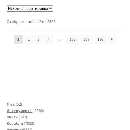
Отображение 1–12 из 2366
1
2
3
4
…
196
197
198
52
Misc
52
товара
2366
Инструменты
2366
397
товаров
Книги
397
товаров
7822
Корабли
7822
5772
товара
Фигуры
5772