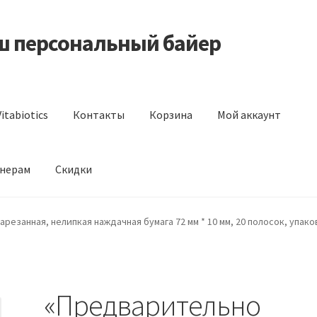
аш персональный байер
itabiotics
Контакты
Корзина
Мой аккаунт
нерам
Скидки
s
Контакты
Корзина
Мой аккаунт
Отзывы
Оформление заказа
резанная, нелипкая наждачная бумага 72 мм * 10 мм, 20 полосок, упаков
«Предварительно