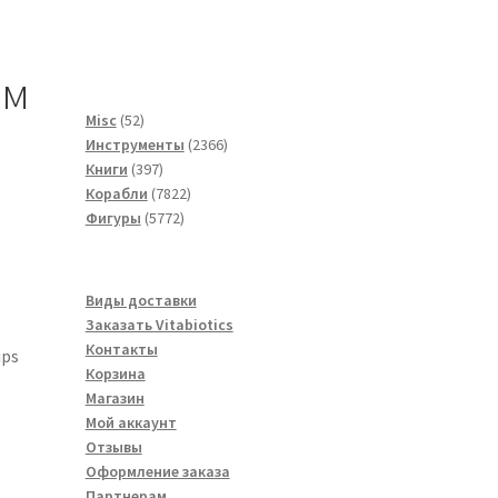
мм
52
Misc
52
товара
2366
Инструменты
2366
397
товаров
Книги
397
товаров
7822
Корабли
7822
5772
товара
Фигуры
5772
товара
Виды доставки
Заказать Vitabiotics
Контакты
ips
Корзина
Магазин
Мой аккаунт
Отзывы
Оформление заказа
Партнерам