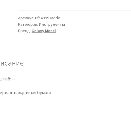
«Предварительно
нарезанная,
нелипкая
Артикул:
0fc49b93adde
Категория:
Инструменты
наждачная
Бренд:
Galaxy Model
бумага
72
мм
*
исание
10
мм,
20
штаб: —
полосок,
упаковка
ериал: наждачная бумага
600
шт.»