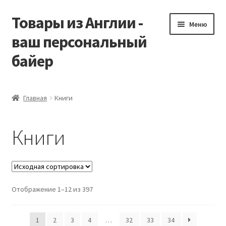
Товары из Англии -
Перейти
Перейти
Меню
к
к
ваш персональный
навигации
содержимому
байер
Главная
Главная
Книги
Виды доставки
Книги
Заказать Vitabiotics
Контакты
Отображение 1–12 из 397
Корзина
Мой аккаунт
1
2
3
4
…
32
33
34