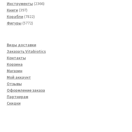
товара
2366
Инструменты
2366
397
товаров
Книги
397
товаров
7822
Корабли
7822
5772
товара
Фигуры
5772
товара
Виды доставки
Заказать Vitabiotics
Контакты
Корзина
Магазин
Мой аккаунт
Отзывы
Оформление заказа
Партнерам
Скидки