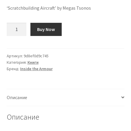
‘Scratchbuilding Aircraft’ by Megas Tsonos
Количество
Buy Now
товара
«Самолёт,
построенный
вручную»
Артикул:
9d8ef0d9c745
Категория:
Книги
Мегаса
Бренд:
Inside the Armour
Цоноса
Описание
Описание