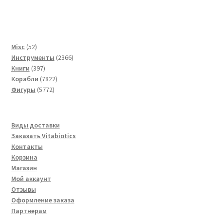
52
Misc
52
товара
2366
Инструменты
2366
397
товаров
Книги
397
товаров
7822
Корабли
7822
5772
товара
Фигуры
5772
товара
Виды доставки
Заказать Vitabiotics
Контакты
Корзина
Магазин
Мой аккаунт
Отзывы
Оформление заказа
Партнерам