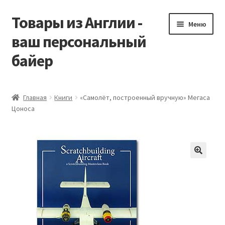
Товары из Англии -
Перейти
Перейти
Меню
к
к
ваш персональный
навигации
содержимому
байер
Главная
Главная
Книги
«Самолёт, построенный вручную» Мегаса
Цоноса
Виды доставки
Заказать Vitabiotics
Контакты
Корзина
Мой аккаунт