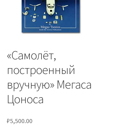
Отзывы
Оформление заказа
Партнерам
«Самолёт,
Скидки
построенный
вручную» Мегаса
Цоноса
₽
5,500.00