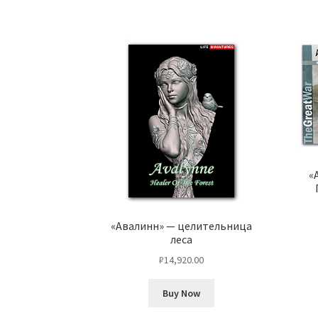
«
«Авалинн» — целительница
леса
₽
14,920.00
Buy Now