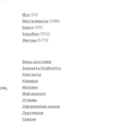
52
Misc
52
товара
2366
Инструменты
2366
397
товаров
Книги
397
товаров
7822
Корабли
7822
5772
товара
Фигуры
5772
товара
Виды доставки
Заказать Vitabiotics
Контакты
Корзина
Магазин
олк,
Мой аккаунт
Отзывы
Оформление заказа
Партнерам
Скидки