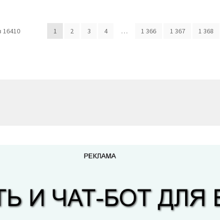
 16410
1
2
3
4
…
1 366
1 367
1 368