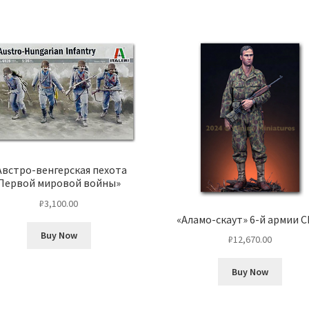
Австро-венгерская пехота
Первой мировой войны»
₽
3,100.00
«Аламо-скаут» 6-й армии 
Buy Now
₽
12,670.00
Buy Now