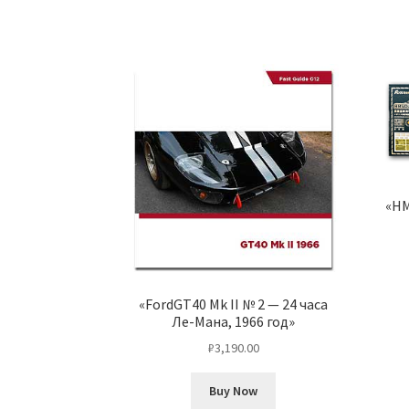
«HM
«FordGT40 Mk II № 2 — 24 часа
Ле-Мана, 1966 год»
₽
3,190.00
Buy Now