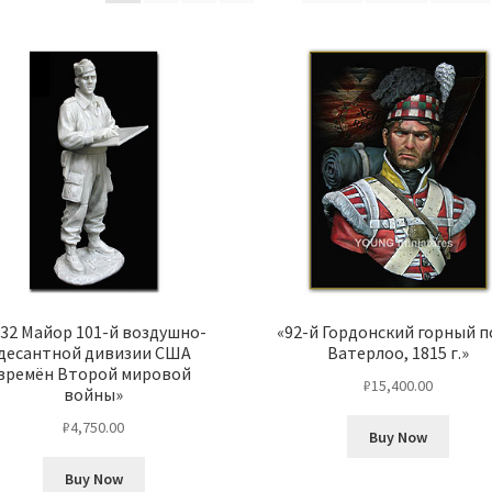
:32 Майор 101-й воздушно-
«92-й Гордонский горный п
десантной дивизии США
Ватерлоо, 1815 г.»
времён Второй мировой
₽
15,400.00
войны»
₽
4,750.00
Buy Now
Buy Now