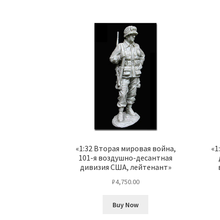
«1:32 Вторая мировая война,
«1
101-я воздушно-десантная
дивизия США, лейтенант»
₽
4,750.00
Buy Now