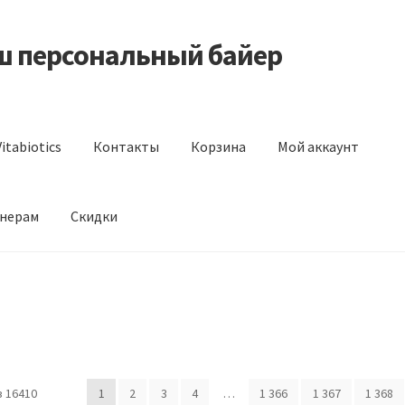
аш персональный байер
itabiotics
Контакты
Корзина
Мой аккаунт
нерам
Скидки
s
Контакты
Корзина
Мой аккаунт
Отзывы
Оформление заказа
 16410
1
2
3
4
…
1 366
1 367
1 368