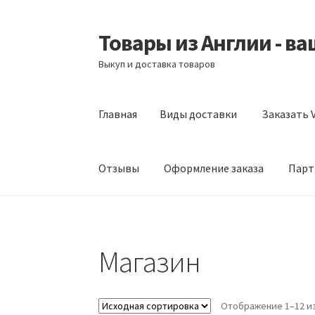
Товары из Англии - в
Перейти
Перейти
к
к
Выкуп и доставка товаров
навигации
содержимому
Главная
Виды доставки
Заказать V
Отзывы
Оформление заказа
Парт
Главная
Виды доставки
Заказать Vitabiotic
Магазин
Партнерам
Скидки
Отображение 1–12 из