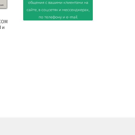
OCOM
d и