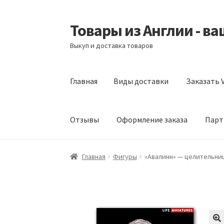
Товары из Англии - в
Перейти
Перейти
к
к
Выкуп и доставка товаров
навигации
содержимому
Главная
Виды доставки
Заказать V
Отзывы
Оформление заказа
Парт
Главная
Виды доставки
Заказать Vitabiotic
Главная
Фигуры
«Авалинн» — целительни
Партнерам
Скидки