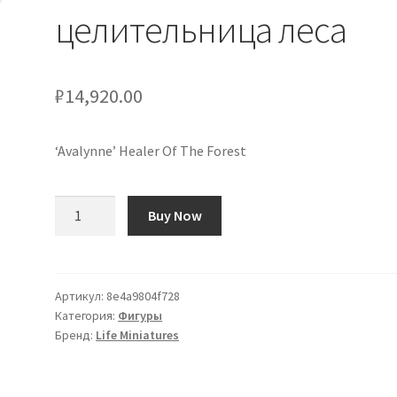
целительница леса
₽
14,920.00
‘Avalynne’ Healer Of The Forest
Количество
Buy Now
товара
«Авалинн»
—
целительница
Артикул:
8e4a9804f728
Категория:
Фигуры
леса
Бренд:
Life Miniatures