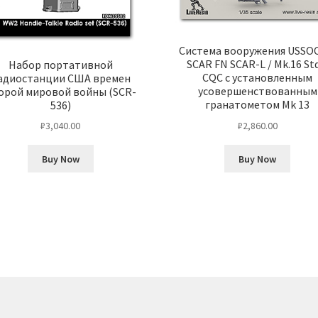
Система вооружения USS
SCAR FN SCAR-L / Mk.16 St
Набор портативной
CQC с установленным
адиостанции США времен
усовершенствованным
орой мировой войны (SCR-
гранатометом Mk 13
536)
₽
2,860.00
₽
3,040.00
Buy Now
Buy Now