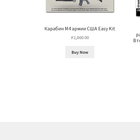
Карабин М4 армии США Easy Kit
р
₽
2,860.00
Вт
Buy Now