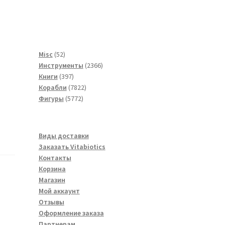
52
Misc
52
товара
2366
Инструменты
2366
397
товаров
Книги
397
товаров
7822
Корабли
7822
5772
товара
Фигуры
5772
товара
Виды доставки
Заказать Vitabiotics
Контакты
Корзина
Магазин
Мой аккаунт
Отзывы
Оформление заказа
Партнерам