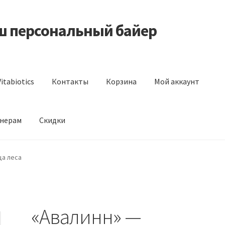
аш персональный байер
itabiotics
Контакты
Корзина
Мой аккаунт
нерам
Скидки
s
Контакты
Корзина
Мой аккаунт
Отзывы
Оформление заказа
ца леса
«Авалинн» —