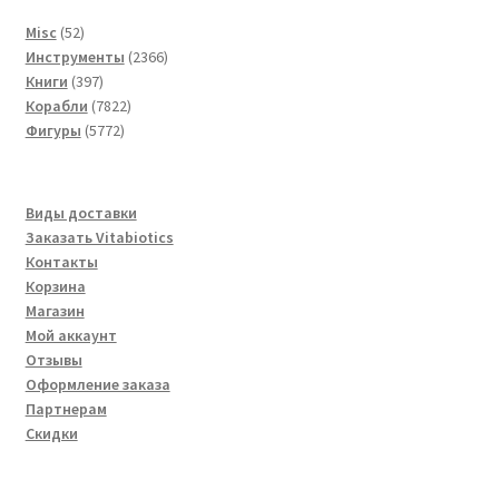
52
Misc
52
товара
2366
Инструменты
2366
397
товаров
Книги
397
товаров
7822
Корабли
7822
5772
товара
Фигуры
5772
товара
Виды доставки
Заказать Vitabiotics
Контакты
Корзина
Магазин
Мой аккаунт
Отзывы
Оформление заказа
Партнерам
Скидки