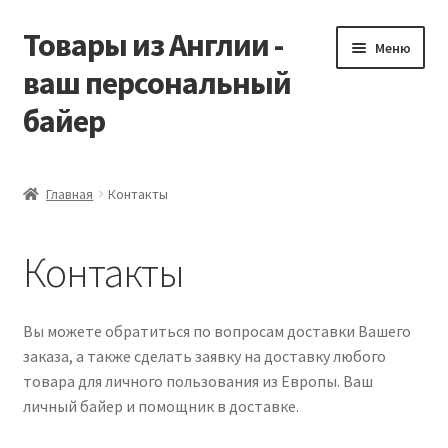
Товары из Англии -
Перейти
Перейти
Меню
к
к
ваш персональный
навигации
содержимому
байер
Главная
Главная
Контакты
Виды доставки
Контакты
Заказать Vitabiotics
Контакты
Вы можете обратиться по вопросам доставки Вашего
заказа, а также сделать заявку на доставку любого
Корзина
товара для личного пользования из Европы. Ваш
личный байер и помощник в доставке.
Мой аккаунт