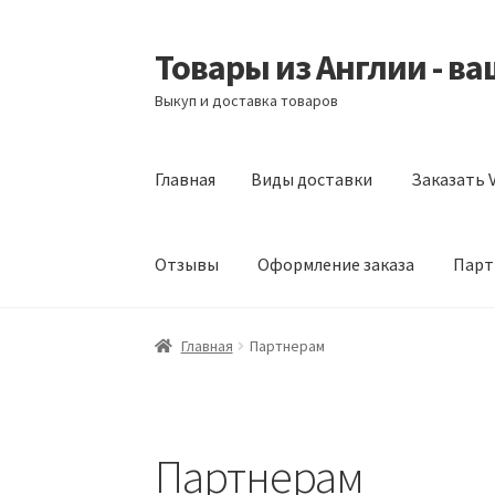
Товары из Англии - в
Перейти
Перейти
к
к
Выкуп и доставка товаров
навигации
содержимому
Главная
Виды доставки
Заказать V
Отзывы
Оформление заказа
Парт
Главная
Виды доставки
Заказать Vitabiotic
Главная
Партнерам
Партнерам
Скидки
Партнерам