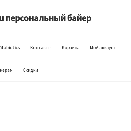
аш персональный байер
itabiotics
Контакты
Корзина
Мой аккаунт
нерам
Скидки
s
Контакты
Корзина
Мой аккаунт
Отзывы
Оформление заказа