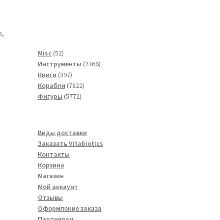
о,
52
Misc
52
товара
2366
Инструменты
2366
397
товаров
Книги
397
товаров
7822
Корабли
7822
5772
товара
Фигуры
5772
товара
Виды доставки
Заказать Vitabiotics
Контакты
Корзина
Магазин
Мой аккаунт
Отзывы
Оформление заказа
Партнерам