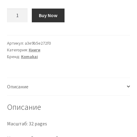
Количество
Buy Now
товара
«FordGT40
Mk
II
Артикул:
a3e9b5e272f0
Категория:
Книги
№
Бренд:
Komakai
2
—
24
часа
Описание
Ле-
Мана,
1966
Описание
год»
Масштаб: 32 pages