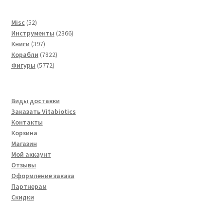
52
Misc
52
товара
2366
Инструменты
2366
397
товаров
Книги
397
товаров
7822
Корабли
7822
5772
товара
Фигуры
5772
товара
Виды доставки
Заказать Vitabiotics
Контакты
Корзина
Магазин
Мой аккаунт
Отзывы
Оформление заказа
Партнерам
Скидки