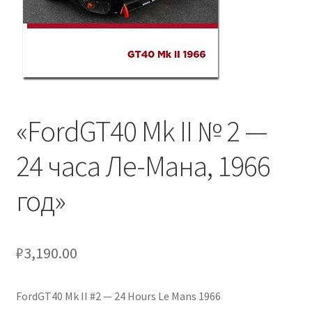
Отзывы
Оформление заказа
Партнерам
«FordGT40 Mk II № 2 —
Скидки
24 часа Ле-Мана, 1966
год»
₽
3,190.00
FordGT40 Mk II #2 — 24 Hours Le Mans 1966