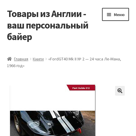
Товары из Англии -
Перейти
Перейти
Меню
к
к
ваш персональный
навигации
содержимому
байер
Главная
Главная
Книги
«FordGT40 Mk II № 2 — 24 часа Ле-Мана,
1966 год»
Виды доставки
Заказать Vitabiotics
Контакты
Корзина
Мой аккаунт