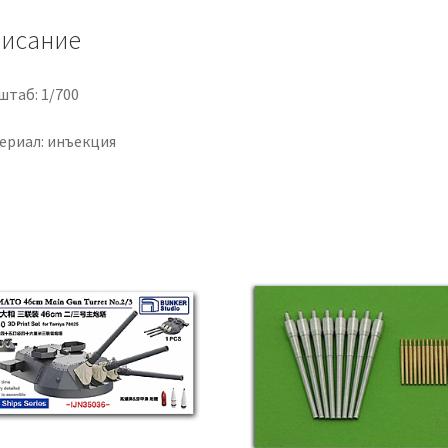
исание
штаб: 1/700
ериал: инъекция