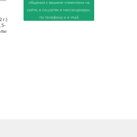
 г.)
 5-
олы