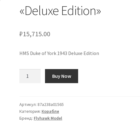
«Deluxe Edition»
₽
15,715.00
HMS Duke of York 1943 Deluxe Edition
Количество
Buy Now
товара
«HMS
Duke
of
Артикул:
87a238a01565
Категория:
Корабли
York
Бренд:
Flyhawk Model
1943»
«Deluxe
Edition»