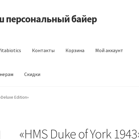
аш персональный байер
itabiotics
Контакты
Корзина
Мой аккаунт
нерам
Скидки
s
Контакты
Корзина
Мой аккаунт
Отзывы
Оформление заказа
«Deluxe Edition»
«HMS Duke of York 1943