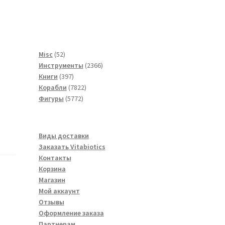
52
Misc
52
товара
2366
Инструменты
2366
397
товаров
Книги
397
товаров
7822
Корабли
7822
5772
товара
Фигуры
5772
товара
Виды доставки
Заказать Vitabiotics
Контакты
Корзина
Магазин
Мой аккаунт
Отзывы
Оформление заказа
Партнерам