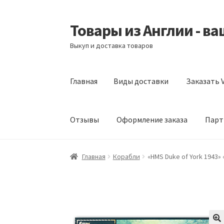
Товары из Англии - в
Перейти
Перейти
к
к
Выкуп и доставка товаров
навигации
содержимому
Главная
Виды доставки
Заказать V
Отзывы
Оформление заказа
Парт
Главная
Виды доставки
Заказать Vitabiotic
Главная
Корабли
«HMS Duke of York 1943» 
Партнерам
Скидки