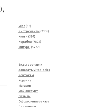
,
52
Misc
52
товара
2366
Инструменты
2366
397
товаров
Книги
397
товаров
7822
Корабли
7822
5772
товара
Фигуры
5772
товара
Виды доставки
Заказать Vitabiotics
Контакты
Корзина
Магазин
Мой аккаунт
Отзывы
Оформление заказа
Партнерам