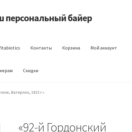
аш персональный байер
itabiotics
Контакты
Корзина
Мой аккаунт
нерам
Скидки
s
Контакты
Корзина
Мой аккаунт
Отзывы
Оформление заказа
полк, Ватерлоо, 1815 г.»
«92-й Гордонский