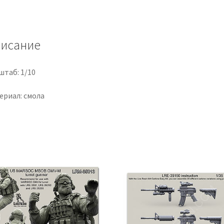
Ватерлоо,
1815
г.»
исание
штаб: 1/10
ериал: смола