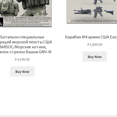
Батальон специальных
Карабин М4 армии США Easy
раций морской пехоты США
₽
2,860.00
MARSOC/Морские котики,
елок-стрелок башни GMV-M
Buy Now
₽
4,540.00
Buy Now