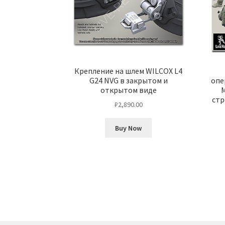
Крепление на шлем WILCOX L4
G24 NVG в закрытом и
опе
открытом виде
стр
₽
2,890.00
Buy Now