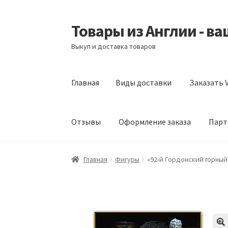
Товары из Англии - в
Перейти
Перейти
к
к
Выкуп и доставка товаров
навигации
содержимому
Главная
Виды доставки
Заказать V
Отзывы
Оформление заказа
Парт
Главная
Виды доставки
Заказать Vitabiotic
Главная
Фигуры
«92-й Гордонский горный 
Партнерам
Скидки