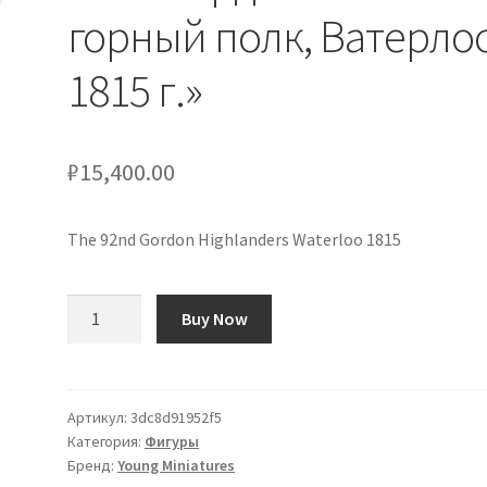
горный полк, Ватерлоо
1815 г.»
₽
15,400.00
The 92nd Gordon Highlanders Waterloo 1815
Количество
Buy Now
товара
«92-
й
Гордонский
Артикул:
3dc8d91952f5
Категория:
Фигуры
горный
Бренд:
Young Miniatures
полк,