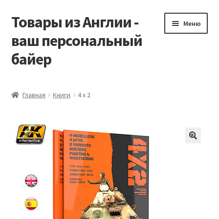
Товары из Англии -
Перейти
Перейти
Меню
к
к
ваш персональный
навигации
содержимому
байер
Главная
Главная
Книги
4 х 2
Виды доставки
Заказать Vitabiotics
Контакты
Корзина
Мой аккаунт