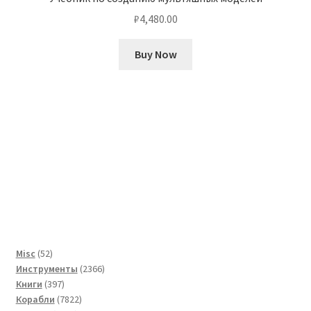
₽
4,480.00
Buy Now
52
Misc
52
товара
2366
Инструменты
2366
397
товаров
Книги
397
товаров
7822
Корабли
7822