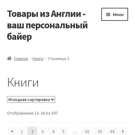
Товары из Англии -
Перейти
Перейти
Меню
к
к
ваш персональный
навигации
содержимому
байер
Главная
Главная
Книги
Страница 2
Виды доставки
Книги
Заказать Vitabiotics
Контакты
Отображение 13–24 из 397
Корзина
Мой аккаунт
1
2
3
4
5
…
32
33
34