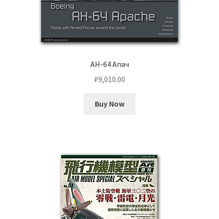
AH-64 Апач
₽
9,010.00
Buy Now