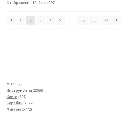
Отображение 13–24 из 397
1
2
3
4
5
…
32
33
34
52
Misc
52
товара
2366
Инструменты
2366
397
товаров
Книги
397
товаров
7822
Корабли
7822
5772
товара
Фигуры
5772
товара