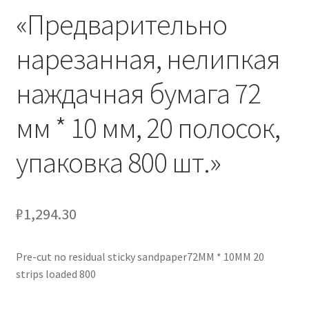
«Предварительно
Отзывы
нарезанная, нелипкая
Оформление заказа
наждачная бумага 72
Партнерам
мм * 10 мм, 20 полосок,
Скидки
упаковка 800 шт.»
₽
1,294.30
Pre-cut no residual sticky sandpaper72MM * 10MM 20
strips loaded 800