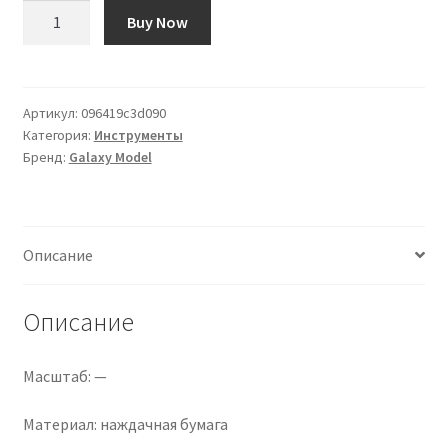
Количество
Buy Now
товара
«Предварительно
нарезанная,
нелипкая
Артикул:
096419c3d090
Категория:
Инструменты
наждачная
Бренд:
Galaxy Model
бумага
72
мм
*
Описание
10
мм,
20
Описание
полосок,
упаковка
Масштаб: —
800
шт.»
Материал: наждачная бумага