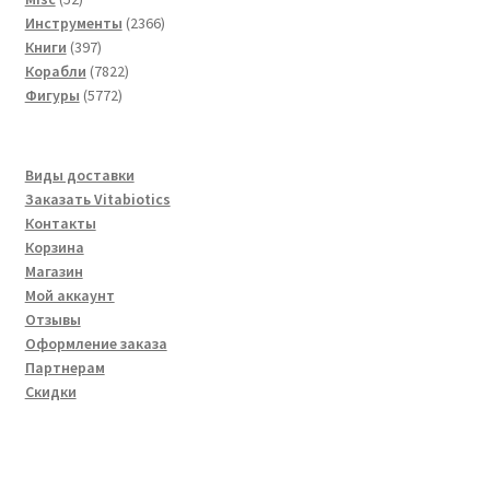
товара
2366
Инструменты
2366
397
товаров
Книги
397
товаров
7822
Корабли
7822
5772
товара
Фигуры
5772
товара
Виды доставки
Заказать Vitabiotics
Контакты
Корзина
Магазин
Мой аккаунт
Отзывы
Оформление заказа
Партнерам
Скидки