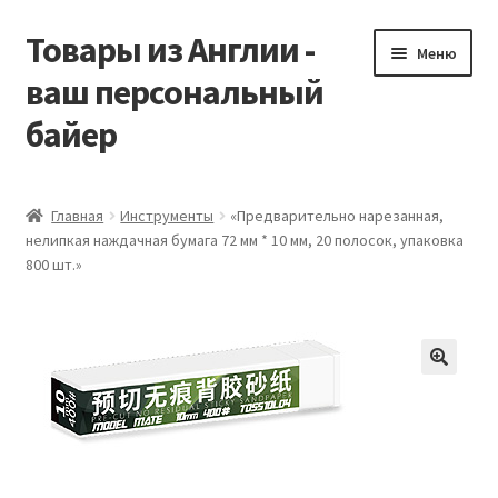
Товары из Англии -
Перейти
Перейти
Меню
к
к
ваш персональный
навигации
содержимому
байер
Главная
Главная
Инструменты
«Предварительно нарезанная,
нелипкая наждачная бумага 72 мм * 10 мм, 20 полосок, упаковка
Виды доставки
800 шт.»
Заказать Vitabiotics
Контакты
Корзина
Мой аккаунт