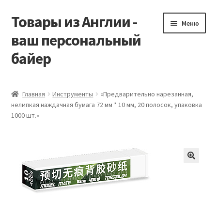
Товары из Англии -
Перейти
Перейти
Меню
к
к
ваш персональный
навигации
содержимому
байер
Главная
Главная
Инструменты
«Предварительно нарезанная,
нелипкая наждачная бумага 72 мм * 10 мм, 20 полосок, упаковка
Виды доставки
1000 шт.»
Заказать Vitabiotics
Контакты
Корзина
Мой аккаунт