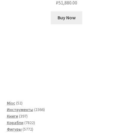
₽
51,880.00
Buy Now
52
Misc
52
товара
2366
Инструменты
2366
397
товаров
Книги
397
товаров
7822
Корабли
7822
5772
товара
Фигуры
5772