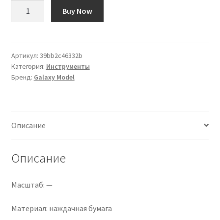
Количество
Buy Now
товара
«Предварительно
нарезанная,
нелипкая
Артикул:
39bb2c46332b
Категория:
Инструменты
наждачная
Бренд:
Galaxy Model
бумага
72
мм
*
Описание
10
мм,
20
Описание
полосок,
упаковка
Масштаб: —
1000
шт.»
Материал: наждачная бумага