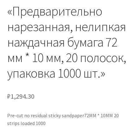
«Предварительно
Отзывы
нарезанная, нелипкая
Оформление заказа
наждачная бумага 72
Партнерам
мм * 10 мм, 20 полосок,
Скидки
упаковка 1000 шт.»
₽
1,294.30
Pre-cut no residual sticky sandpaper72MM * 10MM 20
strips loaded 1000