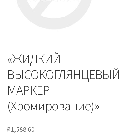
Отзывы
Оформление заказа
Партнерам
«ЖИДКИЙ
Скидки
ВЫСОКОГЛЯНЦЕВЫЙ
МАРКЕР
(Хромирование)»
₽
1,588.60