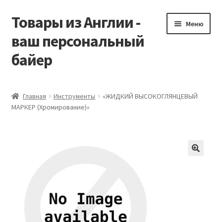
Товары из Англии -
Перейти
Перейти
Меню
к
к
ваш персональный
навигации
содержимому
байер
Главная
Главная
Инструменты
«ЖИДКИЙ ВЫСОКОГЛЯНЦЕВЫЙ
МАРКЕР (Хромирование)»
Виды доставки
Заказать Vitabiotics
Контакты
Корзина
Мой аккаунт