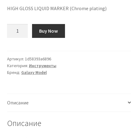
HIGH GLOSS LIQUID MARKER (Chrome plating)
Количество
Buy Now
товара
«ЖИДКИЙ
ВЫСОКОГЛЯНЦЕВЫЙ
МАРКЕР
Артикул:
1d58393a6896
Категория:
Инструменты
(Хромирование)»
Бренд:
Galaxy Model
Описание
Описание