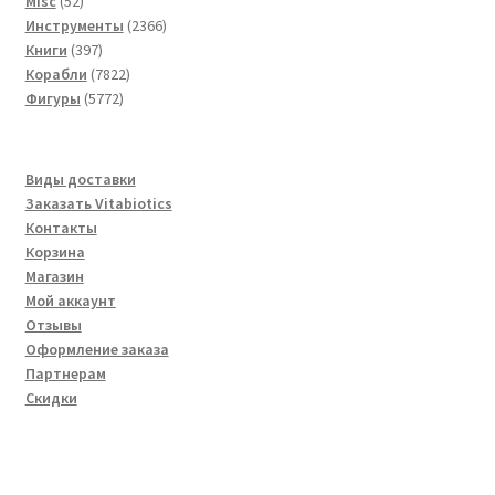
Misc
52
товара
2366
Инструменты
2366
397
товаров
Книги
397
товаров
7822
Корабли
7822
5772
товара
Фигуры
5772
товара
Виды доставки
Заказать Vitabiotics
Контакты
Корзина
Магазин
Мой аккаунт
Отзывы
Оформление заказа
Партнерам
Скидки