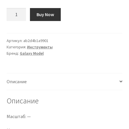
Количество
Buy Now
товара
«Высокоглянцевый
жидкостный
маркер
Артикул:
ab2d4b1a9901
Категория:
Инструменты
(ярко-
Бренд:
Galaxy Model
медный)»
Описание
Описание
Масштаб: —