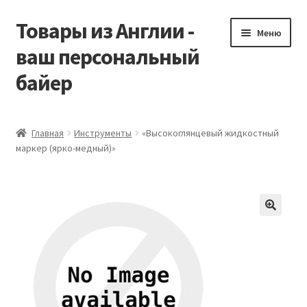
Товары из Англии -
Перейти
Перейти
Меню
к
к
ваш персональный
навигации
содержимому
байер
Главная
Главная
Инструменты
«Высокоглянцевый жидкостный
маркер (ярко-медный)»
Виды доставки
Заказать Vitabiotics
Контакты
Корзина
Мой аккаунт