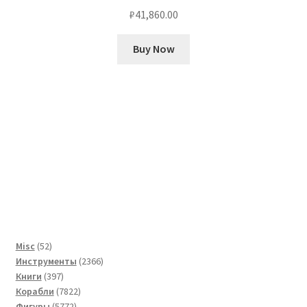
₽
41,860.00
Buy Now
52
Misc
52
товара
2366
Инструменты
2366
397
товаров
Книги
397
товаров
7822
Корабли
7822
5772
товара
Фигуры
5772