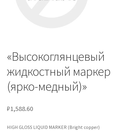
Отзывы
Оформление заказа
Партнерам
«Высокоглянцевый
Скидки
жидкостный маркер
(ярко-медный)»
₽
1,588.60
HIGH GLOSS LIQUID MARKER (Bright copper)