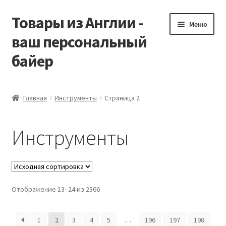
Товары из Англии -
Перейти
Перейти
Меню
к
к
ваш персональный
навигации
содержимому
байер
Главная
Главная
Инструменты
Страница 2
Виды доставки
Инструменты
Заказать Vitabiotics
Контакты
Отображение 13–24 из 2366
Корзина
Мой аккаунт
1
2
3
4
5
…
196
197
198