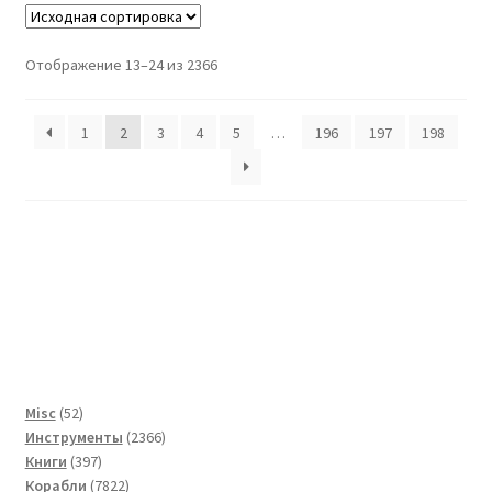
Отображение 13–24 из 2366
1
2
3
4
5
…
196
197
198
52
Misc
52
товара
2366
Инструменты
2366
397
товаров
Книги
397
товаров
7822
Корабли
7822