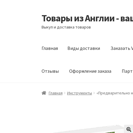
Товары из Англии - в
Перейти
Перейти
к
к
Выкуп и доставка товаров
навигации
содержимому
Главная
Виды доставки
Заказать V
Отзывы
Оформление заказа
Парт
Главная
Виды доставки
Заказать Vitabiotic
Главная
Инструменты
«Предварительно на
Партнерам
Скидки