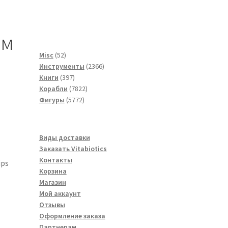
мм
52
Misc
52
товара
2366
Инструменты
2366
397
товаров
Книги
397
товаров
7822
Корабли
7822
5772
товара
Фигуры
5772
товара
Виды доставки
Заказать Vitabiotics
Контакты
ips
Корзина
Магазин
Мой аккаунт
Отзывы
Оформление заказа
Партнерам