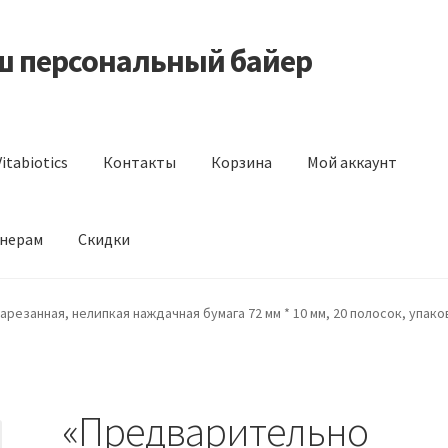
аш персональный байер
itabiotics
Контакты
Корзина
Мой аккаунт
нерам
Скидки
s
Контакты
Корзина
Мой аккаунт
Отзывы
Оформление заказа
резанная, нелипкая наждачная бумага 72 мм * 10 мм, 20 полосок, упако
«Предварительно