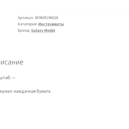
«Предварительно
нарезанная,
нелипкая
Артикул:
45980f196028
Категория:
Инструменты
наждачная
Бренд:
Galaxy Model
бумага
72
мм
*
исание
10
мм,
20
штаб: —
полосок,
упаковка
ериал: наждачная бумага
1500
шт.»