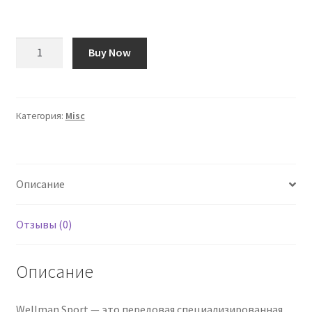
Количество
Buy Now
товара
Vitabiotics
Wellman
Sport
Категория:
Misc
30
Tablets
Описание
Отзывы (0)
Описание
Wellman Sport — это передовая специализированная