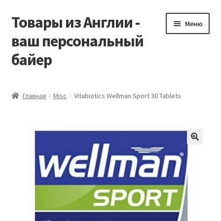
Товары из Англии -
Перейти
Перейти
Меню
к
к
ваш персональный
навигации
содержимому
байер
Главная
Главная
Misc
Vitabiotics Wellman Sport 30 Tablets
Виды доставки
Заказать Vitabiotics
Контакты
Корзина
Мой аккаунт