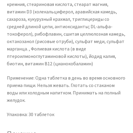
кремния, стеариновая кислота, стеарат магния,
витамин D3 (холекальциферол, аравийская камедь,
сахароза, кукурузный крахмал, триглицериды со
средней длиной цепи, антиоксиданты; DL-альфа-
токоферол), рибофлавин, сшитая целлюлозная камедь,
октакозанол (рисовые отруби), сульфат меди, сульфат
марганца.
, Фолиевая кислота (в виде
птероилмоноглутаминовой кислоты), йодид калия,
биотин, витамин B12 (цианокобаламин)
Применение:
Одна таблетка в день во время основного
приема пищи.
Нельзя жевать.
Глотать со стаканом
воды или холодным напитком.
Принимать на полный
желудок.
Упаковка: 30 таблеток