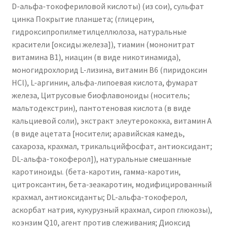
D-альфа-токофериловой кислоты) (из сои), сульфат
цинка
Покрытие планшета;
(глицерин,
гидроксипропилметилцеллюлоза, натуральные
красители [оксиды железа]), тиамин (мононитрат
витамина B1), ниацин (в виде никотинамида),
моногидрохлорид L-лизина, витамин B6 (пиридоксин
HCl), L-аргинин, альфа-липоевая кислота, фумарат
железа,
Цитрусовые биофлавоноиды (носитель;
мальтодекстрин), пантотеновая кислота (в виде
кальциевой соли), экстракт элеутерококка, витамин А
(в виде ацетата [носители; аравийская камедь,
сахароза, крахмал, трикальцийфосфат, антиоксидант;
DL-альфа-токоферол]), натуральные смешанные
каротиноиды.
(бета-каротин, гамма-каротин,
цитроксантин, бета-зеакаротин, модифицированный
крахмал, антиоксиданты; DL-альфа-токоферол,
аскорбат натрия, кукурузный крахмал, сироп глюкозы),
коэнзим Q10, агент против слеживания;
Диоксид