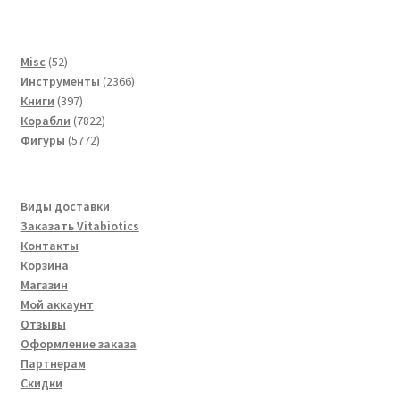
52
Misc
52
товара
2366
Инструменты
2366
397
товаров
Книги
397
товаров
7822
Корабли
7822
5772
товара
Фигуры
5772
товара
Виды доставки
Заказать Vitabiotics
Контакты
Корзина
Магазин
Мой аккаунт
Отзывы
Оформление заказа
Партнерам
Скидки