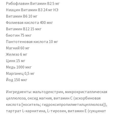
Рибофлавин Витамин B2 5 мг
Ниацин Витамин B3 24 мг НЭ
Витамин В6 10 мг
Фолиевая кислота 400 мкг
Витамин В12 15 мкг
биотин 75 мкг
Пантотеновая кислота 10 мг
Магний 60 мг
Железо 6 мг
Цинк 15 мг
Медь 1000 мкг
Марганец 0,5 мг
Йод 150 мкг
Ингредиенты:
мальтодекстрин, микрокристаллическая
целлюлоза, оксид магния, витамин С (аскорбиновая
кислота [носитель; гидроксипропилметилцеллюлоза]),
тартрат L-карнитина, L-тирозин, витамин Е (сукцинат