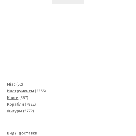
52
Misc
52
товара
2366
Инструменты
2366
397
товаров
Книги
397
товаров
7822
Корабли
7822
5772
товара
Фигуры
5772
товара
Виды доставки