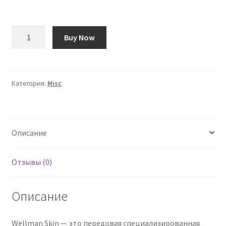
Количество
Buy Now
товара
Vitabiotics
Wellman
Skin
Категория:
Misc
60
Tablets
Описание
Отзывы (0)
Описание
Wellman Skin — это передовая специализированная