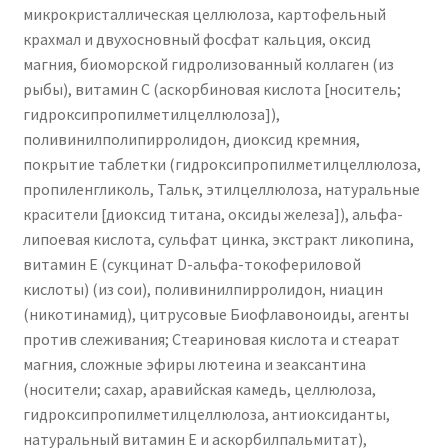
микрокристаллическая целлюлоза, картофельный
крахмал и двухосновный фосфат кальция, оксид
магния, биоморской гидролизованный коллаген (из
рыбы), витамин С (аскорбиновая кислота [носитель;
гидроксипропилметилцеллюлоза]),
поливинилполипирролидон, диоксид кремния,
покрытие таблетки (гидроксипропилметилцеллюлоза,
пропиленгликоль,
Тальк, этилцеллюлоза, натуральные
красители [диоксид титана, оксиды железа]), альфа-
липоевая кислота, сульфат цинка, экстракт ликопина,
витамин Е (сукцинат D-альфа-токофериловой
кислоты) (из сои), поливинилпирролидон, ниацин
(никотинамид), цитрусовые
Биофлавоноиды, агенты
против слеживания;
Стеариновая кислота и стеарат
магния, сложные эфиры лютеина и зеаксантина
(носители; сахар, аравийская камедь, целлюлоза,
гидроксипропилметилцеллюлоза, антиоксиданты,
натуральный витамин Е и аскорбилпальмитат),