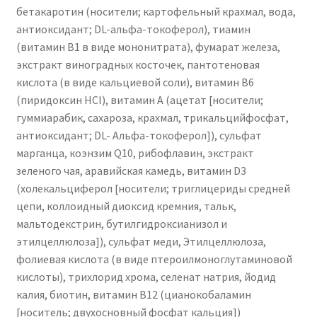
бетакаротин (носители; картофельный крахмал, вода,
антиоксидант; DL-альфа-токоферол), тиамин
(витамин B1 в виде мононитрата), фумарат железа,
экстракт виноградных косточек, пантотеновая
кислота (в виде кальциевой соли), витамин B6
(пиридоксин HCl), витамин A (ацетат [носители;
гуммиарабик, сахароза, крахмал, трикальцийфосфат,
антиоксидант; DL-
Альфа-токоферол]), сульфат
марганца, коэнзим Q10, рибофлавин, экстракт
зеленого чая, аравийская камедь, витамин D3
(холекальциферол [носители; триглицериды средней
цепи, коллоидный диоксид кремния, тальк,
мальтодекстрин, бутилгидроксианизол и
этилцеллюлоза]), сульфат меди,
Этилцеллюлоза,
фолиевая кислота (в виде птероилмоноглутаминовой
кислоты), трихлорид хрома, селенат натрия, йодид
калия, биотин, витамин B12 (цианокобаламин
[носитель; двухосновный фосфат кальция])