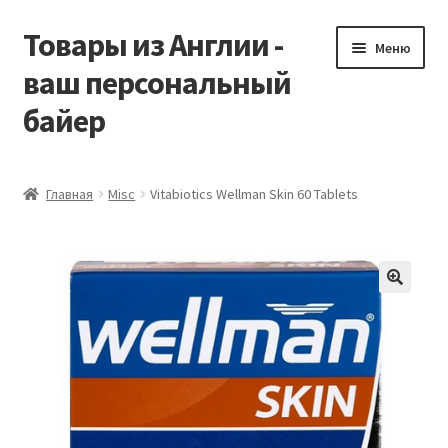
Товары из Англии -
Перейти
Перейти
Меню
к
к
ваш персональный
навигации
содержимому
байер
Главная
Главная
Misc
Vitabiotics Wellman Skin 60 Tablets
Виды доставки
Заказать Vitabiotics
Контакты
Корзина
Мой аккаунт