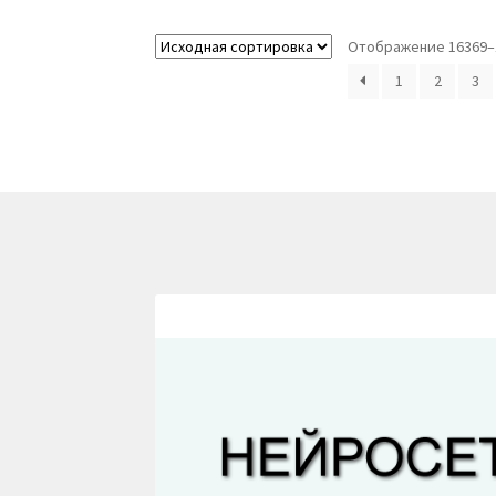
Отображение 16369–1
1
2
3