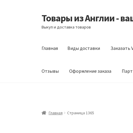
Товары из Англии - в
Перейти
Перейти
к
к
Выкуп и доставка товаров
навигации
содержимому
Главная
Виды доставки
Заказать V
Отзывы
Оформление заказа
Парт
Главная
Виды доставки
Заказать Vitabiotic
Партнерам
Скидки
Главная
Страница 1365