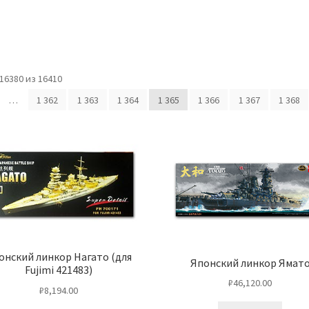
6380 из 16410
…
1 362
1 363
1 364
1 365
1 366
1 367
1 368
онский линкор Нагато (для
Японский линкор Ямат
Fujimi 421483)
₽
46,120.00
₽
8,194.00