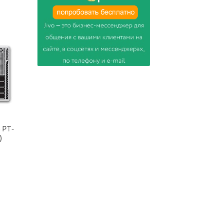
 PT-
)