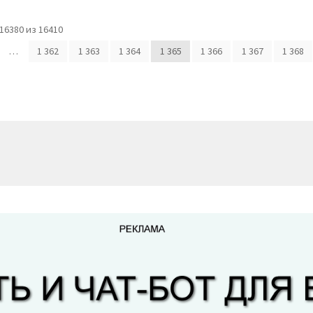
6380 из 16410
…
1 362
1 363
1 364
1 365
1 366
1 367
1 368