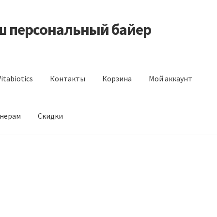
аш персональный байер
itabiotics
Контакты
Корзина
Мой аккаунт
нерам
Скидки
s
Контакты
Корзина
Мой аккаунт
Отзывы
Оформление заказа