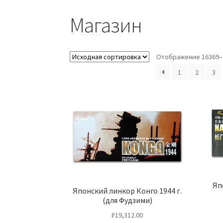
Магазин
Отображение 16369–1
1
2
3
Яп
Японский линкор Конго 1944 г.
(для Фудзими)
₽
19,312.00