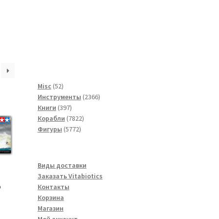
52
Misc
52
товара
2366
Инструменты
2366
397
товаров
Книги
397
товаров
7822
Корабли
7822
5772
товара
Фигуры
5772
товара
Виды доставки
Заказать Vitabiotics
о
Контакты
Корзина
Магазин