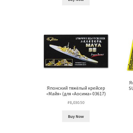
Я
Японский тяжёлый крейсер
S
«Майя» (для «Аосима» 03617)
₽
8,030.50
Buy Now