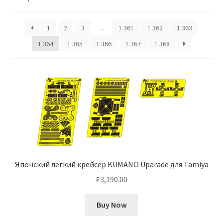
Отзывы
1
2
3
…
1 361
1 362
1 363
1 364
1 365
1 366
1 367
1 368
Оформление заказа
Партнерам
Скидки
Японский легкий крейсер KUMANO Uparade для Tamiya
₽
3,190.00
Buy Now