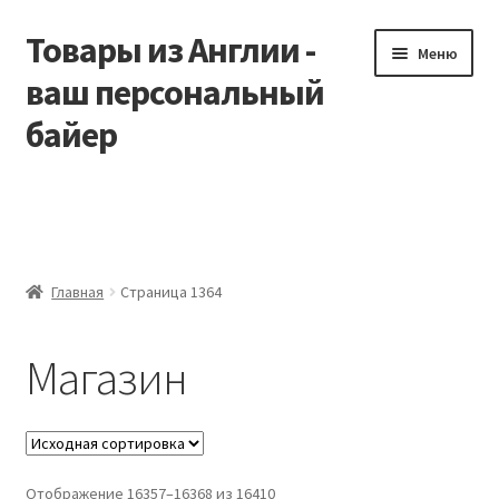
Товары из Англии -
Перейти
Перейти
Меню
к
к
ваш персональный
навигации
содержимому
байер
Главная
Виды доставки
Главная
Страница 1364
Заказать Vitabiotics
Магазин
Контакты
Корзина
Мой аккаунт
Отображение 16357–16368 из 16410