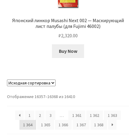
Японский линкор Musashi Next 002 — Маскирующий
лист палубы (для Fujimi 46002)
₽
2,320.00
Buy Now
Отображение 16357–16368 из 16410
1
2
3
…
1 361
1 362
1 363
1 364
1 365
1 366
1 367
1 368