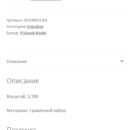
Ящик
для
тяжелых
Артикул:
df2249021361
Категория:
Корабли
боеприпасов
Бренд:
Flyhawk Model
IJN
Описание
Описание
Масштаб: 1/700
Материал: травленый набор
Похожие