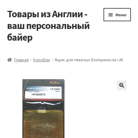
Товары из Англии -
Перейти
Перейти
Меню
к
к
ваш персональный
навигации
содержимому
байер
Главная
Главная
Корабли
Ящик для тяжелых боеприпасов IJN
Виды доставки
Заказать Vitabiotics
Контакты
Корзина
Мой аккаунт