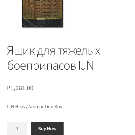
Отзывы
Оформление заказа
Партнерам
Ящик для тяжелых
Скидки
боеприпасов IJN
₽
1,981.00
IJN Heavy Ammuntion Box
Количество
Buy Now
товара