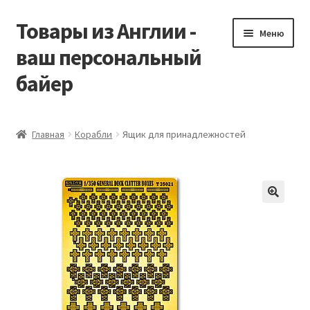
Товары из Англии -
Перейти
Перейти
Меню
к
к
ваш персональный
навигации
содержимому
байер
Главная
Главная
Корабли
Ящик для принадлежностей
Виды доставки
Заказать Vitabiotics
Контакты
Корзина
Мой аккаунт