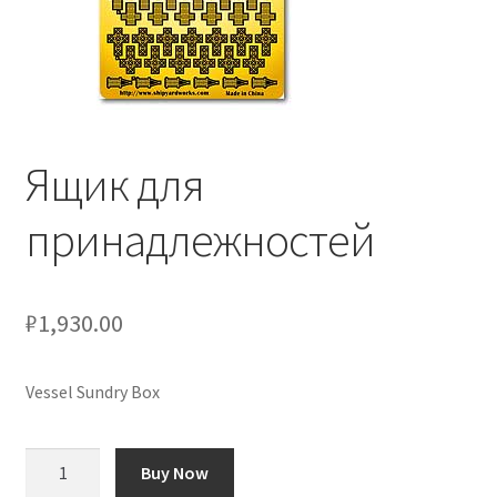
Отзывы
Оформление заказа
Партнерам
Ящик для
Скидки
принадлежностей
₽
1,930.00
Vessel Sundry Box
Количество
Buy Now
товара