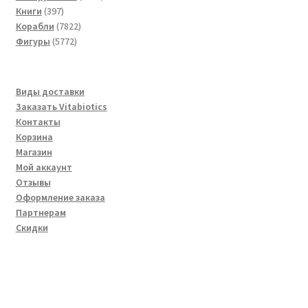
397
товаров
Книги
397
товаров
7822
Корабли
7822
5772
товара
Фигуры
5772
товара
Виды доставки
Заказать Vitabiotics
Контакты
Корзина
Магазин
Мой аккаунт
Отзывы
Оформление заказа
Партнерам
Скидки