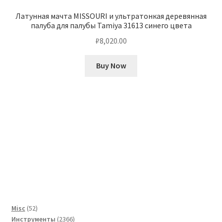
Латунная мачта MISSOURI и ультратонкая деревянная
палуба для палубы Tamiya 31613 синего цвета
₽
8,020.00
Buy Now
52
Misc
52
товара
2366
Инструменты
2366