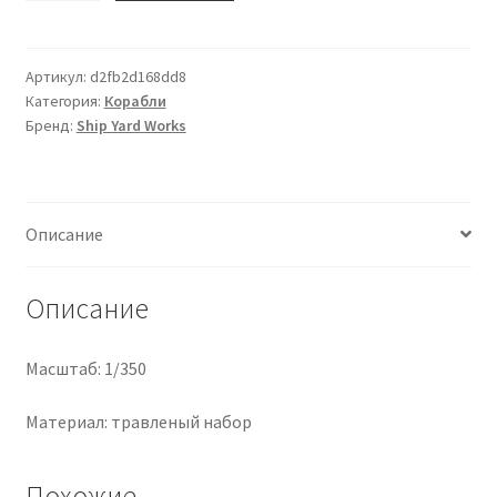
Ящик
для
принадлежностей
Артикул:
d2fb2d168dd8
Категория:
Корабли
Бренд:
Ship Yard Works
Описание
Описание
Масштаб: 1/350
Материал: травленый набор
Похожие