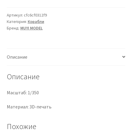
для
боеприпасов
Артикул:
cfc6cf0312f9
Категория:
Корабли
USN
Бренд:
MUYI MODEL
Oerlikon
20
мм
на
Описание
30
шт.
Описание
Масштаб: 1/350
Материал: 3D-печать
Похожие