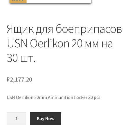
Отзывы
Ящик для боеприпасов
Оформление заказа
USN Oerlikon 20 мм на
Партнерам
30 шт.
Скидки
₽
2,177.20
USN Oerlikon 20mm Ammunition Locker 30 pcs
Количество
Buy Now
товара
Ящик