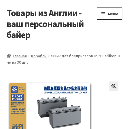
Товары из Англии -
Перейти
Перейти
Меню
к
к
ваш персональный
навигации
содержимому
байер
Главная
Главная
Корабли
Ящик для боеприпасов USN Oerlikon 20
мм на 30 шт.
Виды доставки
Заказать Vitabiotics
Контакты
Корзина
Мой аккаунт