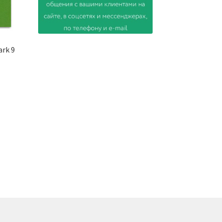
ark 9