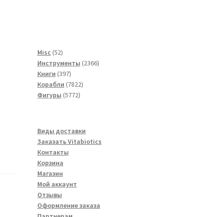
52
Misc
52
товара
2366
Инструменты
2366
397
товаров
Книги
397
товаров
7822
Корабли
7822
5772
товара
Фигуры
5772
товара
Виды доставки
Заказать Vitabiotics
Контакты
Корзина
Магазин
Мой аккаунт
Отзывы
Оформление заказа
Партнерам