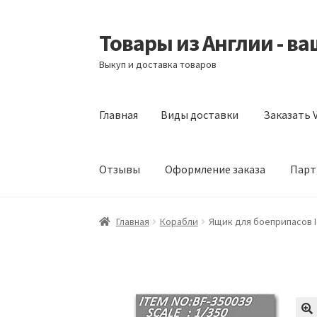
Товары из Англии - в
Перейти
Перейти
к
к
Выкуп и доставка товаров
навигации
содержимому
Главная
Виды доставки
Заказать V
Отзывы
Оформление заказа
Парт
Главная
Виды доставки
Заказать Vitabiotic
Главная
Корабли
Ящик для боеприпасов I
Партнерам
Скидки