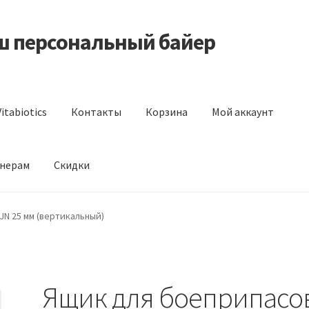
аш персональный байер
itabiotics
Контакты
Корзина
Мой аккаунт
нерам
Скидки
s
Контакты
Корзина
Мой аккаунт
Отзывы
Оформление заказа
JN 25 мм (вертикальный)
Ящик для боеприпасо