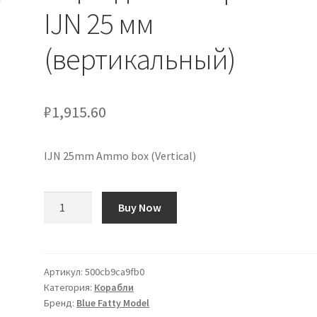
IJN 25 мм
(вертикальный)
₽
1,915.60
IJN 25mm Ammo box (Vertical)
Количество
Buy Now
товара
Ящик
для
боеприпасов
Артикул:
500cb9ca9fb0
Категория:
Корабли
IJN
Бренд:
Blue Fatty Model
25