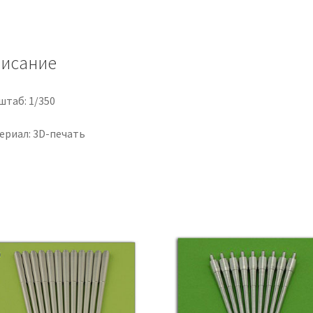
мм
(вертикальный)
исание
штаб: 1/350
ериал: 3D-печать