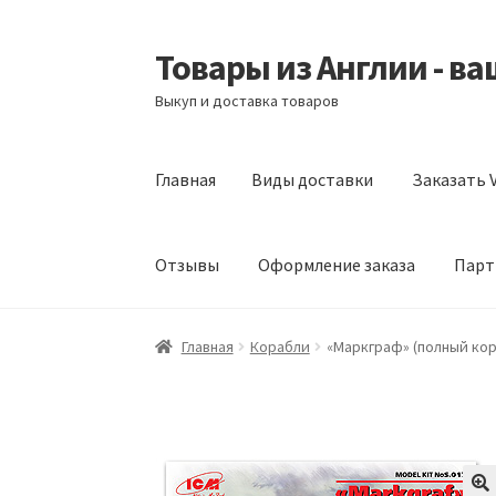
Товары из Англии - в
Перейти
Перейти
к
к
Выкуп и доставка товаров
навигации
содержимому
Главная
Виды доставки
Заказать V
Отзывы
Оформление заказа
Парт
Главная
Виды доставки
Заказать Vitabiotic
Главная
Корабли
«Маркграф» (полный кор
Партнерам
Скидки