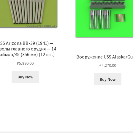
SS Arizona BB-39 (1941) —
волы главного орудия — 14
юймов/45 (356 мм) (12 шт.)
Вооружение USS Alaska/G
₽
5,890.00
₽
4,270.00
Buy Now
Buy Now