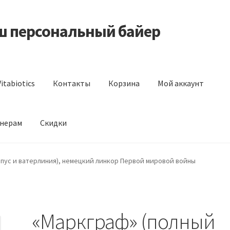
аш персональный байер
itabiotics
Контакты
Корзина
Мой аккаунт
нерам
Скидки
s
Контакты
Корзина
Мой аккаунт
Отзывы
Оформление заказа
пус и ватерлиния), немецкий линкор Первой мировой войны
«Маркграф» (полный