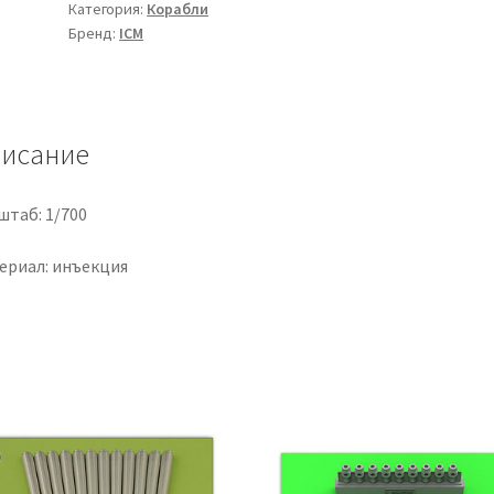
Категория:
Корабли
и
Бренд:
ICM
ватерлиния),
немецкий
линкор
Первой
исание
мировой
войны
штаб: 1/700
ериал: инъекция