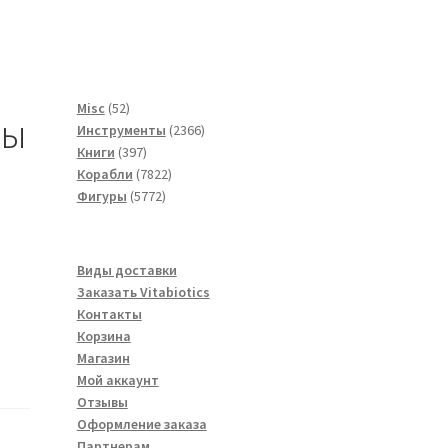
52
Misc
52
ны
товара
2366
Инструменты
2366
397
товаров
Книги
397
товаров
7822
Корабли
7822
5772
товара
Фигуры
5772
товара
Виды доставки
Заказать Vitabiotics
Контакты
Корзина
Магазин
Мой аккаунт
Отзывы
Оформление заказа
Партнерам