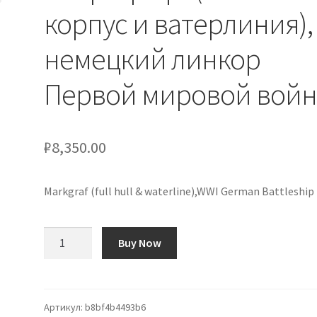
корпус и ватерлиния),
немецкий линкор
Первой мировой вой
₽
8,350.00
Markgraf (full hull & waterline),WWI German Battleship
Количество
Buy Now
товара
«Маркграф»
(полный
корпус
Артикул:
b8bf4b4493b6