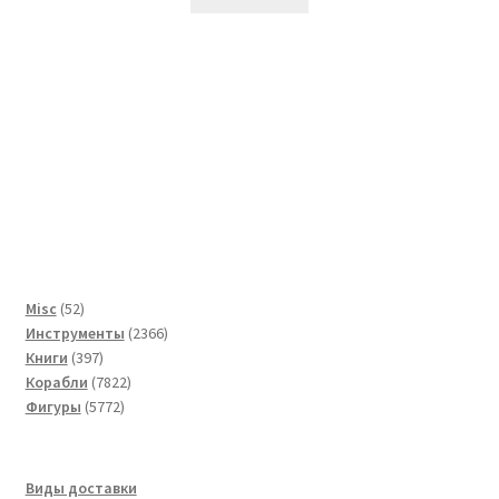
52
Misc
52
товара
2366
Инструменты
2366
397
товаров
Книги
397
товаров
7822
Корабли
7822
5772
товара
Фигуры
5772
товара
Виды доставки