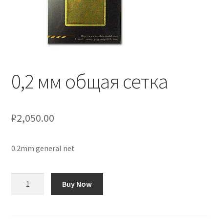
Отзывы
Оформление заказа
Партнерам
0,2 мм общая сетка
Скидки
₽
2,050.00
0.2mm general net
Количество
Buy Now
товара
0,2
мм