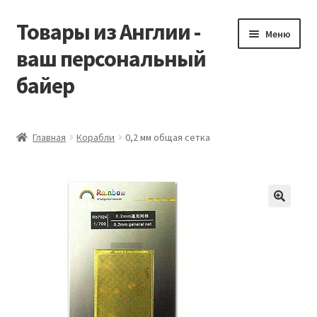
Товары из Англии -
Перейти
Перейти
Меню
к
к
ваш персональный
навигации
содержимому
байер
Главная
Главная
Корабли
0,2 мм общая сетка
Виды доставки
Заказать Vitabiotics
Контакты
Корзина
Мой аккаунт