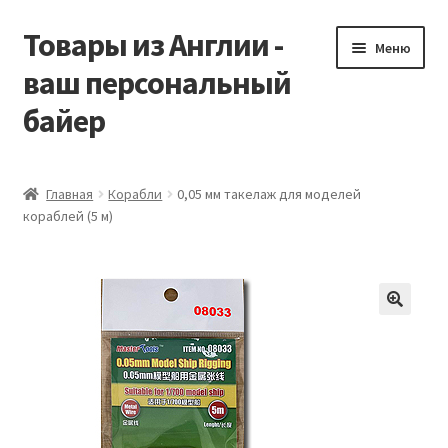
Товары из Англии -
Перейти
Перейти
Меню
к
к
ваш персональный
навигации
содержимому
байер
Главная
Главная
Корабли
0,05 мм такелаж для моделей
кораблей (5 м)
Виды доставки
Заказать Vitabiotics
Контакты
Корзина
Мой аккаунт