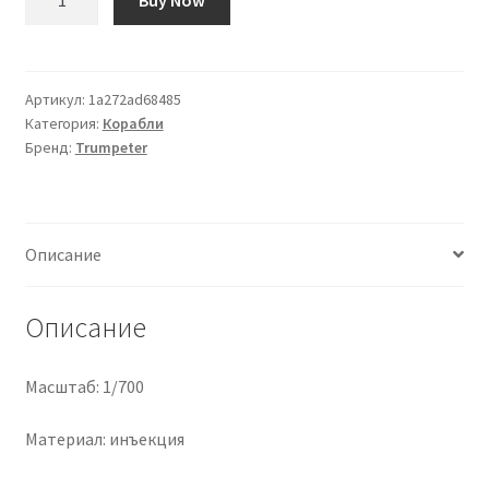
Buy Now
товара
0,05
мм
такелаж
Артикул:
1a272ad68485
Категория:
Корабли
для
Бренд:
Trumpeter
моделей
кораблей
(5
м)
Описание
Описание
Масштаб: 1/700
Материал: инъекция