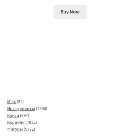
Buy Now
52
Misc
52
товара
2366
Инструменты
2366
397
товаров
Книги
397
товаров
7822
Корабли
7822
5772
товара
Фигуры
5772
товара