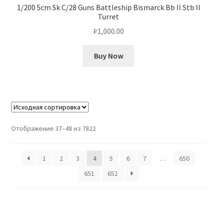
1/200 5cm Sk C/28 Guns Battleship Bismarck Bb II Stb II
Turret
₽
1,000.00
Buy Now
Отображение 37–48 из 7822
1
2
3
4
5
6
7
…
650
651
652