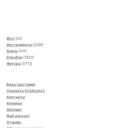
52
Misc
52
товара
2366
Инструменты
2366
397
товаров
Книги
397
товаров
7822
Корабли
7822
5772
товара
Фигуры
5772
товара
Виды доставки
Заказать Vitabiotics
Контакты
Корзина
Магазин
Мой аккаунт
Отзывы