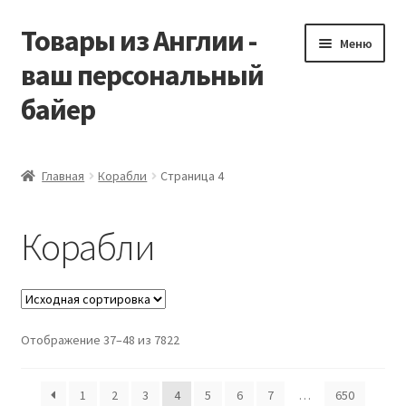
Товары из Англии -
Перейти
Перейти
Меню
к
к
ваш персональный
навигации
содержимому
байер
Главная
Главная
Корабли
Страница 4
Виды доставки
Корабли
Заказать Vitabiotics
Контакты
Отображение 37–48 из 7822
Корзина
Мой аккаунт
1
2
3
4
5
6
7
…
650